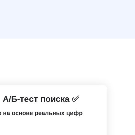
A/Б-тест поиска
✅
 на основе реальных цифр