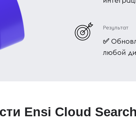
интеграц
Результат
✅
Обновл
любой д
ти Ensi Cloud Search