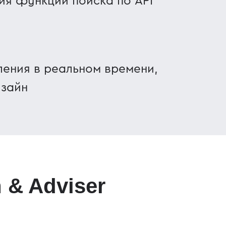
ия функций поиска по API
ения в реальном времени,
изайн
 & Adviser