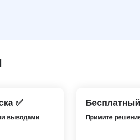
м
иска
✅
Бесплатный 
ыми выводами
Примите решение