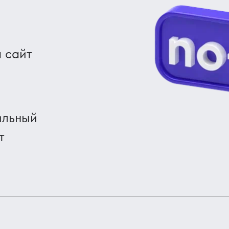
 сайт
ильный
т