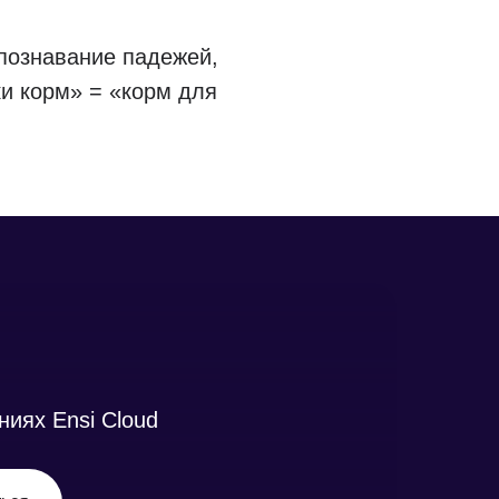
познавание падежей,
ки корм» = «корм для
иях Ensi Cloud