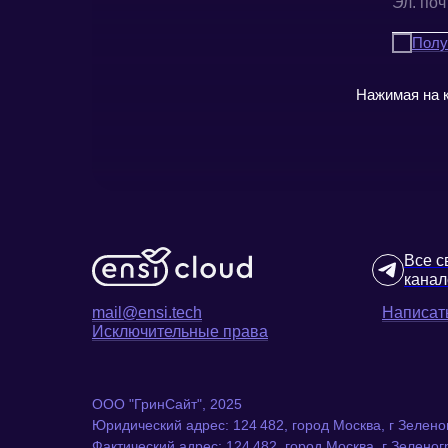
Полу
Нажимая на к
Все с
канал
mail@ensi.tech
Написать
Исключительные права
ООО "ГринСайт", 2025
Юридический адрес: 124 482, город Москва, г Зеленог
Фактический адрес: 124 482, город Москва, г Зеленогр