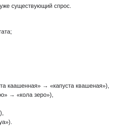
 уже существующий спрос.
тата;
та каашенная» → «капуста квашеная»),
о» → «кола зеро»),
),
уа»).