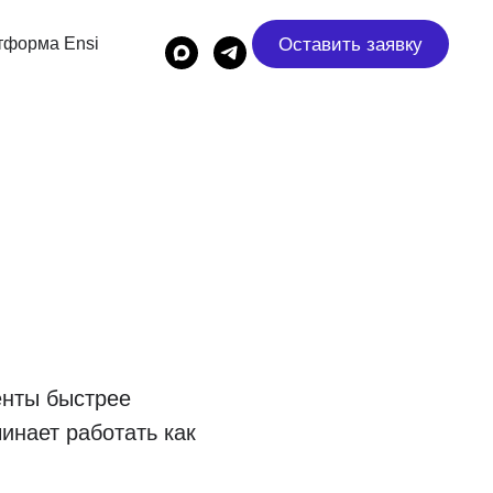
Оставить заявку
тформа Ensi
енты быстрее
инает работать как