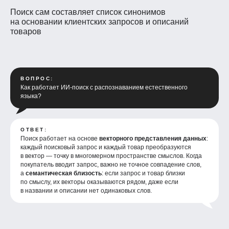
Поиск сам составляет список синонимов
на основании клиентских запросов и описаний
товаров
ВОПРОС:
Как работает ИИ-поиск с распознаванием естественного
языка?
ОТВЕТ:
Поиск работает на основе
векторного представления данных
:
каждый поисковый запрос и каждый товар преобразуются
в вектор — точку в многомерном пространстве смыслов. Когда
покупатель вводит запрос, важно не точное совпадение слов,
а
семантическая близость
: если запрос и товар близки
по смыслу, их векторы оказываются рядом, даже если
в названии и описании нет одинаковых слов.